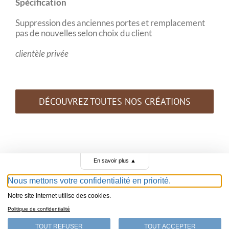
Spécification
Suppression des anciennes portes et remplacement
pas de nouvelles selon choix du client
clientèle privée
DÉCOUVREZ TOUTES NOS CRÉATIONS
En savoir plus
▲
Nous mettons votre confidentialité en priorité.
Notre site Internet utilise des cookies.
Politique de confidentialité
Menuiserie Swen Hofmann – 1040 Echallens – +41
79 962 85 51 –
swen.hofmann73@gmail.com
TOUT REFUSER
TOUT ACCEPTER