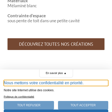
Matériaux
Mélaminé blanc
Contrainte d’espace
sous pente de toit dans une petite cavité
DÉCOUVREZ TOUTES NOS CRÉATIONS
En savoir plus
▲
Nous mettons votre confidentialité en priorité.
Notre site Internet utilise des cookies.
Politique de confidentialité
Menuiserie Swen Hofmann – 1040 Echallens – +41
79 962 85 51 –
swen.hofmann73@gmail.com
TOUT REFUSER
TOUT ACCEPTER